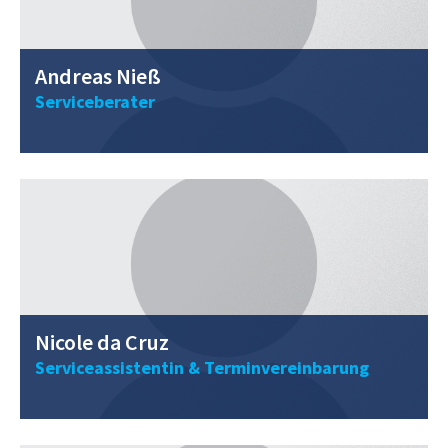
Andreas Nieß
Serviceberater
0211 / 40 56 98 - 16
nicole.dacruz@vwclemens.com
Nicole da Cruz
Serviceassistentin & Terminvereinbarung
0211 / 40 56 98 - 19
p.nokk@vwclemens.com