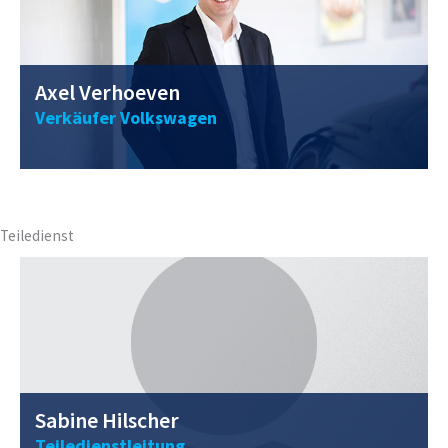
Axel Verhoeven
Verkäufer Volkswagen
0211 / 40 56 98 - 20
s.hilscher@vwclemens.com
Teiledienst
Sabine Hilscher
Teiledienstleitung