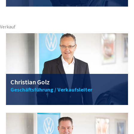
0211 / 40 56 98 - 10
christian.golz@vwclemens.com
Verkauf
Christian Golz
Geschäftsführung / Verkaufsleiter
0211 / 40 56 98 - 12
axel.verhoeven@vwclemens.com