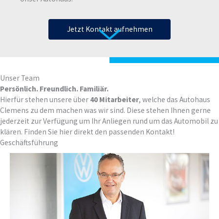
Jetzt Kontakt aufnehmen
Unser Team
Persönlich. Freundlich. Familiär.
Hierfür stehen unsere über
40 Mitarbeiter
, welche das Autohaus
Clemens zu dem machen was wir sind. Diese stehen Ihnen gerne
jederzeit zur Verfügung um Ihr Anliegen rund um das Automobil zu
0211 / 40 56 98 - 10
klären. Finden Sie hier direkt den passenden Kontakt!
christian.golz@vwclemens.com
Geschäftsführung