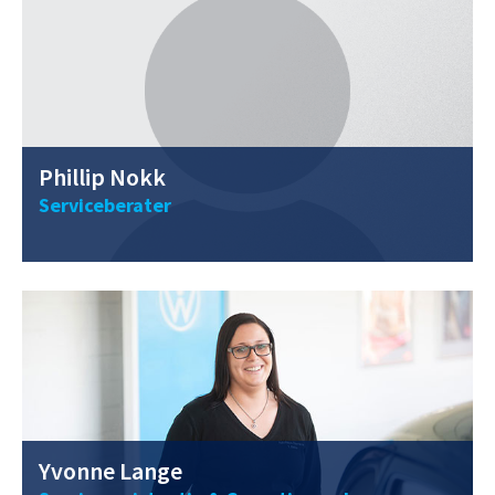
Phillip Nokk
Serviceberater
0211 / 40 56 98 - 0
yvonne.lange@vwclemens.com
Yvonne Lange