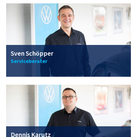
Sven Schöpper
Serviceberater
0211 / 40 56 98 - 25
dennis.karutz@vwclemens.com
Dennis Karutz