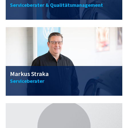
Serviceberater & Qualitätsmanagement
0211 / 40 56 98 - 13
markus.straka@vwclemens.com
Markus Straka
Serviceberater
0211 / 40 56 98 - 24
a.niess@vwclemens.com